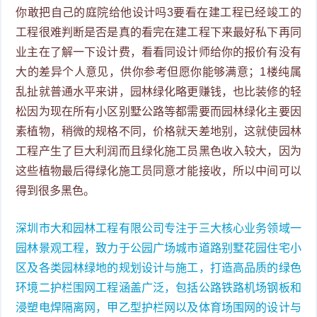
你敢把自己的庭院给他设计吗3要看在建工程已经竣工的
工程很难判断是否是真的看完在建工程下来最好私下再同
业主在了解一下设计费，看看同设计师给你的报价有没有
大的差异个人意见，供你参考但愿你能够满意；1楼纯属
乱扯就普通水平来讲，园林绿化略更赚钱，也比装修的轻
松因为现在所有小区别墅公路等都需要而园林绿化主要因
素植物，稍微的规格不同，价格就天差地别，这就使园林
工程产生了巨大利润而且绿化施工员黑色收入较大，因为
这些植物最后得绿化施工员同意才能接收，所以中间可以
得到很多黑色。
深圳市大和园林工程有限公司专注于三大核心业务领域一
园林景观工程，致力于公园广场城市道路别墅花园住宅小
区及各类园林绿地的规划设计与施工，打造高品质的绿色
环境二护栏围网工程涵盖广泛，包括公路铁路机场钢板和
浸塑电焊隔离网，甲乙型护栏网以及体育场围网的设计与