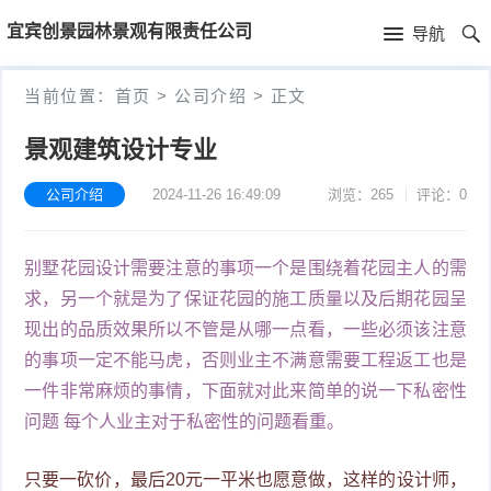
首
宜宾创景园林景观有限责任公司
导航
页
首
当前位置：
首页
>
公司介绍
>
正文
页
公
景观建筑设计专业
司
公司介绍
2024-11-26 16:49:09
浏览：265
评论：0
介
别墅花园设计需要注意的事项一个是围绕着花园主人的需
绍
求，另一个就是为了保证花园的施工质量以及后期花园呈
现出的品质效果所以不管是从哪一点看，一些必须该注意
的事项一定不能马虎，否则业主不满意需要工程返工也是
一件非常麻烦的事情，下面就对此来简单的说一下私密性
问题 每个人业主对于私密性的问题看重。
只要一砍价，最后20元一平米也愿意做，这样的设计师，