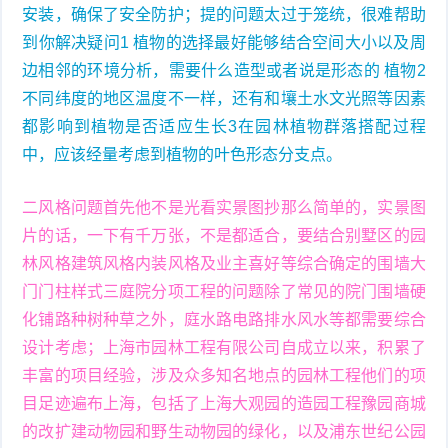
安装，确保了安全防护；提的问题太过于笼统，很难帮助
到你解决疑问1 植物的选择最好能够结合空间大小以及周
边相邻的环境分析，需要什么造型或者说是形态的 植物2
不同纬度的地区温度不一样，还有和壤土水文光照等因素
都影响到植物是否适应生长3在园林植物群落搭配过程
中，应该经量考虑到植物的叶色形态分支点。
二风格问题首先他不是光看实景图抄那么简单的，实景图
片的话，一下有千万张，不是都适合，要结合别墅区的园
林风格建筑风格内装风格及业主喜好等综合确定的围墙大
门门柱样式三庭院分项工程的问题除了常见的院门围墙硬
化铺路种树种草之外，庭水路电路排水风水等都需要综合
设计考虑；上海市园林工程有限公司自成立以来，积累了
丰富的项目经验，涉及众多知名地点的园林工程他们的项
目足迹遍布上海，包括了上海大观园的造园工程豫园商城
的改扩建动物园和野生动物园的绿化，以及浦东世纪公园