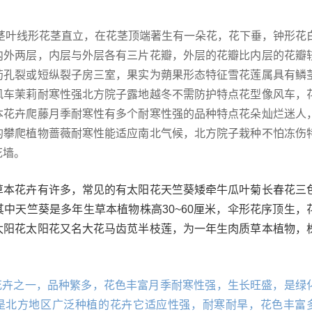
鳞茎叶线形花茎直立，在花茎顶端著生有一朵花，花下垂，钟形花
内外两层，内层与外层各有三片花瓣，外层的花瓣比内层的花瓣
药孔裂或短纵裂子房三室，果实为蒴果形态特征雪花莲属具有鳞
风车茉莉耐寒性强北方院子露地越冬不需防护特点花型像风车，
本花卉爬藤月季耐寒性有多个耐寒性强的品种特点花朵灿烂迷人
的攀爬植物蔷薇耐寒性能适应南北气候，北方院子栽种不怕冻伤
花墙。
草本花卉有许多，常见的有太阳花天竺葵矮牵牛瓜叶菊长春花三
中天竺葵是多年生草本植物株高30~60厘米，伞形花序顶生，
太阳花太阳花又名大花马齿苋半枝莲，为一年生肉质草本植物，
的花卉之一，品种繁多，花色丰富月季耐寒性强，生长旺盛，是绿
也是北方地区广泛种植的花卉它适应性强，耐寒耐旱，花色丰富