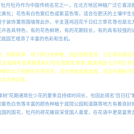
3 牡丹牡丹作为中国传统名花之一，在北方地区种植广泛它喜凉
化美化；花色有白色紫红色或紫蓝色等，适合在肥沃的土壤中生
用于装饰篱笆围墙等此外，半支莲鸡冠花千日红兰草花等也是北
花卉各具特色，有的花色鲜艳，有的花期较长，有的具有较强的
家庭园艺增添了丰富的色彩和生机。
物，耐寒耐旱，地下部分会休眠，因此很耐低温，它在绿化建设
丛生福禄考松果菊落新妇花毛茛酢浆草等1栽植用途北方地区冬
种植的北方宿根花卉有很多，适合地栽或者盆栽，适当地密植可
国北方地区常。
痒树”花期通常在少花的夏季且持续时间长，也因此得名“百日红”
和紫色白色等丰富的颜色种植于庭院公园和道路等地方有着良好
我国的国花，牡丹的荷花雍容深受国人喜爱，在花语中更是富贵