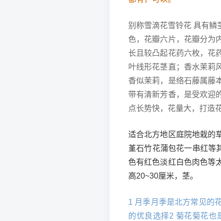
别称雪滴花雪铃花 具有
色，花瓣六片，花瓣分为
长且较凸起花药六枚，花
叶线形花茎直；香水茉莉
香似茉莉，是络石藤属藤
带有清新芳香，是受欢迎
点长势快，花量大，打造
适合北方地区庭院地栽的
堇石竹花蒲包花一串红等其
色有红色淡红白色肉色等
高20~30厘米，茎。
1 月季月季是北方常见
的优良选择2 菊花菊花