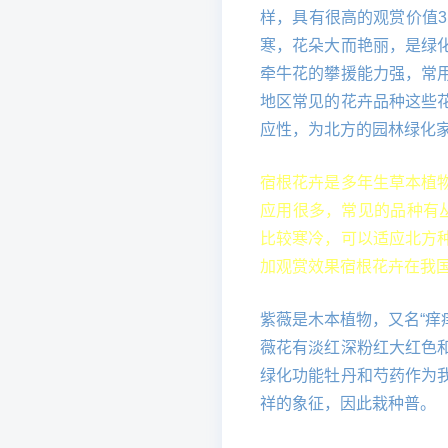
样，具有很高的观赏价值
寒，花朵大而艳丽，是绿
牵牛花的攀援能力强，常
地区常见的花卉品种这些
应性，为北方的园林绿化
宿根花卉是多年生草本植
应用很多，常见的品种有
比较寒冷，可以适应北方
加观赏效果宿根花卉在我
紫薇是木本植物，又名“痒
薇花有淡红深粉红大红色
绿化功能牡丹和芍药作为
祥的象征，因此栽种普。