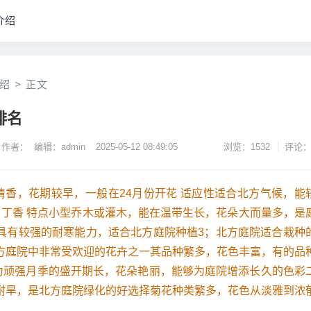
介绍
绍
>
正文
排名
作者： 编辑：admin
2025-05-12 08:49:05
浏览：1532
评论：
清香，花期较早，一般在24月份开花 适应性适合北方气候，能
 丁香 特点小型乔木或灌木，能在温带生长，花朵大而量多，是
性具有较强的耐寒能力，适合北方庭院种植3；北方庭院适合栽种
北方庭院中非常受欢迎的花卉之一其品种繁多，花色丰富，有的品
力顽强月季的盛开期长，花朵艳丽，能够为庭院增添长久的色彩
寒耐旱，是北方庭院绿化的好选择菊花种类繁多，花色从淡雅到浓