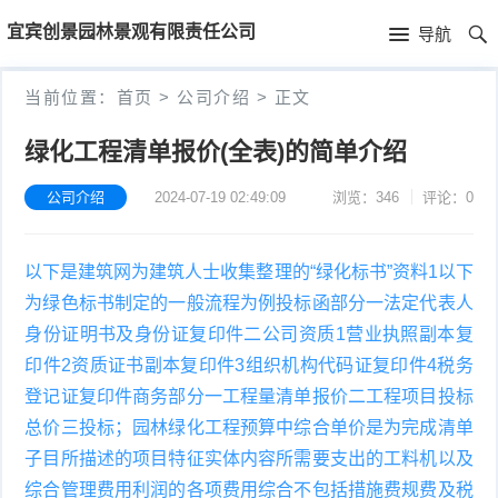
首
宜宾创景园林景观有限责任公司
导航
页
首
当前位置：
首页
>
公司介绍
>
正文
页
公
绿化工程清单报价(全表)的简单介绍
司
公司介绍
2024-07-19 02:49:09
浏览：346
评论：0
介
以下是建筑网为建筑人士收集整理的“绿化标书”资料1以下
绍
为绿色标书制定的一般流程为例投标函部分一法定代表人
身份证明书及身份证复印件二公司资质1营业执照副本复
印件2资质证书副本复印件3组织机构代码证复印件4税务
登记证复印件商务部分一工程量清单报价二工程项目投标
总价三投标；园林绿化工程预算中综合单价是为完成清单
子目所描述的项目特征实体内容所需要支出的工料机以及
综合管理费用利润的各项费用综合不包括措施费规费及税