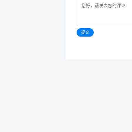
文
章
导
航