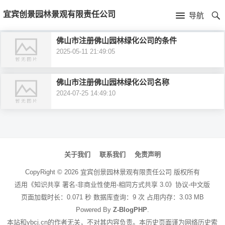
首
宜宾创景园林景观有限责任公司
导航
页
首
佛山市注册佛山园林绿化公司的条件
2025-05-11 21:49:05
页
公
司
佛山市注册佛山园林绿化公司名称
2024-07-25 14:49:10
介
绍
文
章
关于我们
联系我们
免责声明
导
CopyRight ©
2026
宜宾创景园林景观有限责任公司
版权所有
航
适用《知识共享 署名-非商业性使用-相同方式共享 3.0》协议-中文版
页面加载时长：0.071 秒 数据库查询：9 次 占用内存：3.03 MB
Powered By
Z-BlogPHP
.
本站和ybcj.cn的作者无关，不对其内容负责。本历史页面谨为网络历史索